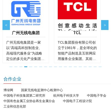
<
>
广州无线电集团
TCL
广州无线电集团是一家
TCL集团股份有限公司创
以“高端高科技制造业、
立于1981年，是全球化的
高端现代服务业”为战略
智能产品制造及互联网应
定位的多元化产业集团。
用服务企业集团。其前身
依靠科技进步和创新，打
为中国首批13家合资企业
1
2
3
4
5
6
7
8
9
10
11
12
13
14
15
16
1
造了无线通信导航、货币
之一——TTK家庭电器
自助终端设备、房地产开
（惠州）有限公司，从事
合作企业
发与经营三大优势产业。
录音磁带的生产制造，后
为培育新一轮快速发展新
来拓展到电话、电视、手
博绿网
国家无线电监测中心检测中心
引擎，致力于打造金融外
机、冰箱、洗衣机、空
中国电子科技集团第二研究所
杭州电子科技大学
中国电子学会
包业务管理、计量检测、
调、小家电、液晶面板等
中国有色金属工业协会再生金属分会
中国电子工程设计院
大物业服务三大服务平
领域。集团现有7万多名
工业和信息化部
台。同时，还涉及国际商
员工，23个研发机构，21