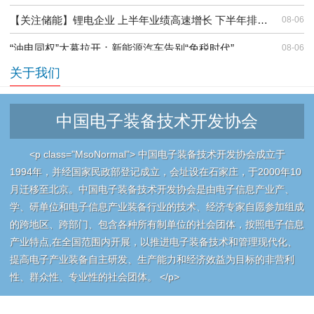
【关注储能】锂电企业 上半年业绩高速增长 下半年排产预期强劲
08-06
“油电同权”大幕拉开：新能源汽车告别“免税时代”
08-06
关于我们
【行业动态】告别“梯次利用” 废旧动力电池综合利用进入深度调整
08-06
专家解读之二：树立能效碳效标杆，开展企业对标达标，推动石化化工行业更高水平更高质量做好节能降碳工作
08-05
中国电子装备技术开发协会
专家解读之一：统筹能效碳效标杆建设 稳步推进工业领域碳排放双控转型
08-05
<p class="MsoNormal"> 中国电子装备技术开发协会成立于
我协会副会长单位武汉动力电池低碳循环产业创新联合实验室成功发布 AI驱动的退役电池全链路数智化回收利用成果
08-04
1994年，并经国家民政部登记成立，会址设在石家庄，于2000年10
财经调查丨无视国家标准和监管禁令 被曝光的超标锂电池竟仍在租赁
08-04
月迁移至北京。中国电子装备技术开发协会是由电子信息产业产、
学、研单位和电子信息产业装备行业的技术、经济专家自愿参加组成
的跨地区、跨部门、包含各种所有制单位的社会团体，按照电子信息
产业特点,在全国范围内开展，以推进电子装备技术和管理现代化、
提高电子产业装备自主研发、生产能力和经济效益为目标的非营利
性、群众性、专业性的社会团体。 </p>