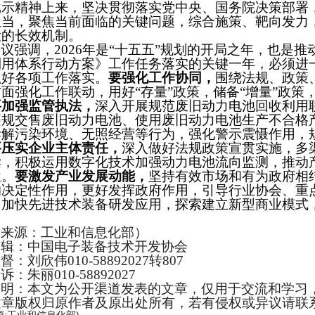
批示精神上来，坚决贯彻落实党中央、国务院决策部署
担当，聚焦当前面临的关键问题，综合施策、靶向发力
役的长效机制。
会议强调，
2026年是“十五五”规划的开局之年，也是
利用体系行动方案》工作任务落实的关键一年，必须进
抓好各项工作落实。
要强化工作协同，
围绕法规、政策
方面强化工作联动，用好
“存量”政策，储备“增量”政
要加强监管执法，
深入开展规范废旧动力电池回收利用
违规交售废旧动力电池、使用废旧动力电池生产不合格
拆解污染环境、无照经营等行为，强化警示震慑作用，
要压实企业主体责任，
深入做好法规政策宣贯实施，多
读，积极运用数字化技术加强动力电池流向监测，推动
位。
要激发产业发展动能，
坚持有效市场和有为政府相
的决定性作用，更好发挥政府作用，引导行业协会、重
，加快先进技术装备研发应用，探索建立新型商业模式
（来源：
工业和信息化部
）
编辑：中国电子装备技术开发协会
监督：刘欣伟
010-58892027转807
投诉：朱丽
010-58892027
声明：本文为公开渠道发表的文章，仅用于交流和学习
文章版权归原作者及原出处所有，若有侵权或异议请联
源:工业和信息化部)