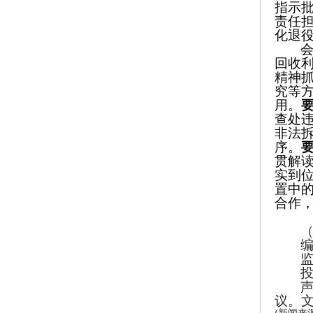
指示
责任
化退
回收
精神
究等
用。
查处
非法
序。
贯解
实到
置中
合作
议。
(新闻来