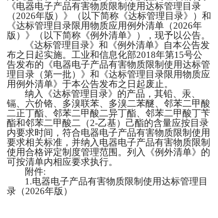
《电器电子产品有害物质限制使用达标管理目录
（2026年版）》（以下简称《达标管理目录》）和
《达标管理目录限用物质应用例外清单（2026年
版）》（以下简称《例外清单》），现予以公告。
《达标管理目录》和《例外清单》自本公告发
布之日起实施。工业和信息化部
2018年第15号公
告发布的《电器电子产品有害物质限制使用达标管
理目录（第一批）》和《达标管理目录限用物质应
用例外清单》于本公告发布之日起废止。
纳入《达标管理目录》的产品，其铅、汞、
镉、六价铬、多溴联苯、多溴二苯醚、邻苯二甲酸
二正丁酯、邻苯二甲酸二异丁酯、邻苯二甲酸丁苄
酯和邻苯二甲酸二（
2-乙基）己酯的含量应按目录
内要求时间，符合电器电子产品有害物质限制使用
要求相关标准，并纳入电器电子产品有害物质限制
使用合格评定制度管理范围。列入《例外清单》的
可按清单内相应要求执行。
附件
:
1.电器电子产品有害物质限制使用达标管理目
录（2026年版）