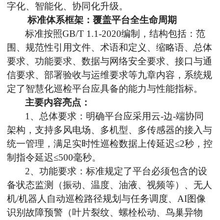
字化、智能化、协同化升级。
标准体系框架：覆盖平台全生命周期
标准按照
GB/T 1.1-2020
编制，结构包括：范
围、规范性引用文件、术语和定义、缩略语、总体
要求、功能要求、数据与网络安全要求、接口与通
信要求、部署验收与运维要求等九章
内容
，系统规
定了智慧化巡检平台应具备的能力与性能指标。
主要内容亮点：
1
、总体要求：明确平台应采用云
-
边
-
端协同
架构，支持多风电场、多机型、多传感器的接入与
统一管理，
满足
实时性巡检数据上传延迟
≤2
秒，控
制指令延迟
≤500
毫秒。
2
、功能要求：标准规定了平台必须包含的设
备状态监测（振动、温度、油液、视频等）、无人
机
/
机器人自动巡检路径规划与任务调度、
AI
图像
识别故障预警（叶片裂纹、螺栓松动、鸟巢异物