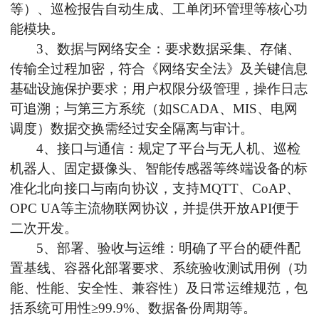
等）、巡检报告自动生成、工单闭环管理等核心功
能模块。
3
、数据与网络安全：要求数据采集、存储、
传输全过程加密，符合《网络安全法》及关键信息
基础设施保护要求；用户权限分级管理，操作日志
可追溯；与第三方系统（如
SCADA
、
MIS
、电网
调度）数据交换需经过安全隔离与审计。
4
、接口与通信：规定了平台与无人机、巡检
机器人、固定摄像头、智能传感器等终端设备的标
准化北向接口与南向协议，支持
MQTT
、
CoAP
、
OPC UA
等主流物联网协议，并提供开放
API
便于
二次开发。
5
、部署、验收与运维：明确了平台的硬件配
置基线、容器化部署要求、系统验收测试用例（功
能、性能、安全性、兼容性）及日常运维规范，包
括系统可用性
≥99.9%
、数据备份周期等。