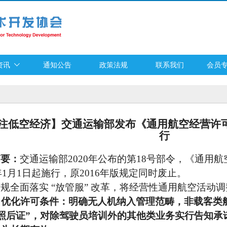
资讯
通知公告
政策法规
联系我们
会员
注低空经济】交通运输部发布《通用航空经营许
行
摘要：
交通运输部
2020年公布的第18号部令，《通用
1年1月1日起施行，原2016年版规定同时废止。
新规全面落实
“放管服” 改革，将经营性通用航空活动
，
优化许可条件：明确无人机纳入管理范畴，非载客类
先照后证”，对除驾驶员培训外的其他类业务实行告知承