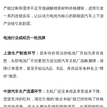
产能过剩和需求不足导致碳酸锂原材料价格腰斩，进而引发
一系列连锁反应，让以动力电池为核心的新能源汽车上下游
产业链引发剧震。
电池行业或经历一轮洗牌
上游生产制造环节：
原本待价而沽的电池厂开始为库存发
愁，头部电池厂不但要想方设法跟汽车主机厂战略捆绑，保
障订单需求，甚至开始以
A
品、
B
品、库存品等各种名义
“
降
价
”
抛货。
中游汽车生产流通环节：
主机厂还没来得及享受成本下降、
货源充沛的红利，湖北引领的
“
政企补贴
”
就已经吹响了价格
混战的号角，战火从燃油车烧到新能源车，从局部烧到全